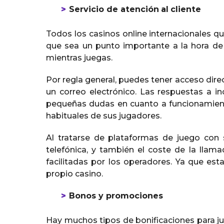
Servicio de atención
al
cliente
Todos los casinos online internacionales q
que sea un punto importante a la hora de e
mientras juegas.
Por regla general, puedes tener acceso direc
un correo electrónico. Las respuestas a 
pequeñas dudas en cuanto a funcionamiento
habituales de sus jugadores.
Al tratarse de plataformas de juego con
telefónica, y también el coste de la lla
facilitadas por los operadores. Ya que esta
propio casino.
Bonos y promociones
Hay muchos tipos de bonificaciones para juga