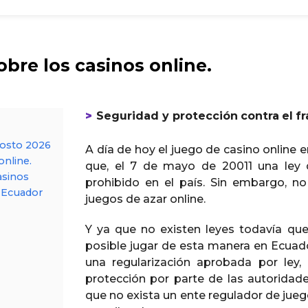
obre los casinos online.
Seguridad y protección
contra
el
f
gosto 2026
A día de hoy el juego de casino online e
online.
que, el 7 de mayo de 20011 una ley 
asinos
prohibido en el país. Sin embargo, no
 Ecuador
juegos de azar online.
Y ya que no existen leyes todavía que
posible jugar de esta manera en Ecuador
una regularización aprobada por ley,
protección por parte de las autoridade
que no exista un ente regulador de jueg