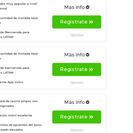
dor muy popular a nivel
Más info
ional
cantidad de moneda local
Regístrate
a
de Bienvenida para
Opinión
es LATAM
cantidad de moneda local
Más info
a
de bienvenida para
Regístrate
es LATAM
ente App móvil
Opinión
are de casino propio, con
Más info
riginales.
ación móvil excelente.
Regístrate
sitos de apuestas del bono
siado elevados
Opinión