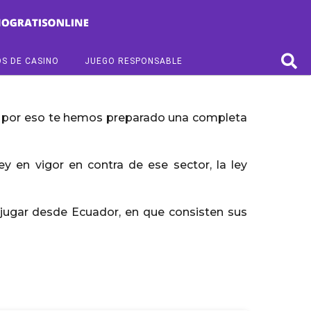
S DE CASINO
JUEGO RESPONSABLE
r, por eso te hemos preparado una completa
y en vigor en contra de ese sector, la ley
 jugar desde Ecuador, en que consisten sus