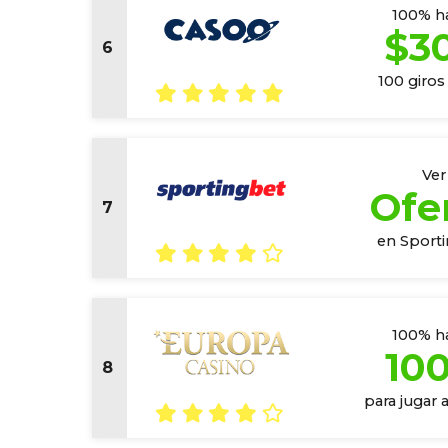
100% h
$3
100 giros 
Ver
Ofe
en Sport
100% h
10
para jugar a