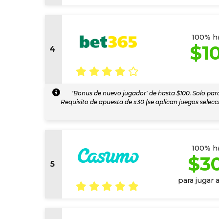
100% h
$1
'Bonus de nuevo jugador' de hasta $100. Solo para
Requisito de apuesta de x30 (se aplican juegos selecc
100% h
$3
para jugar a