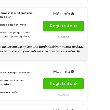
forma independiente para
Más info
 en póker
ente aplicación móvil
Regístrate
eedores de juegos como
 Playtech y Microgaming
Opinión
so de Casino. Se aplica una bonificación máxima de $100.
bonificación para retirarla. Se aplican los límites de
Más info
e 2000 juegos de casino
de bienvenida para
Regístrate
es LATAM
ente App móvil
Opinión