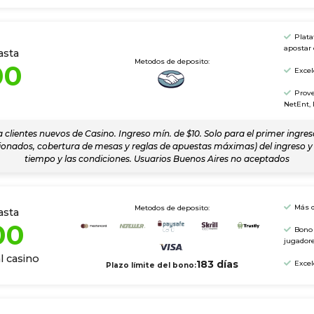
Plata
apostar
asta
Metodos de deposito:
00
Excel
Prov
NetEnt,
 clientes nuevos de Casino. Ingreso mín. de $10. Solo para el primer ingre
ionados, cobertura de mesas y reglas de apuestas máximas) del ingreso y la 
tiempo y las condiciones. Usuarios Buenos Aires no aceptados
Más d
Metodos de deposito:
asta
00
Bono 
jugador
l casino
183 días
Excel
Plazo límite del bono: