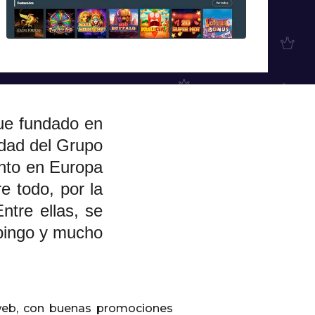
ue fundado en
dad del Grupo
nto en Europa
 todo, por la
ntre ellas, se
 bingo y mucho
 web, con buenas promociones