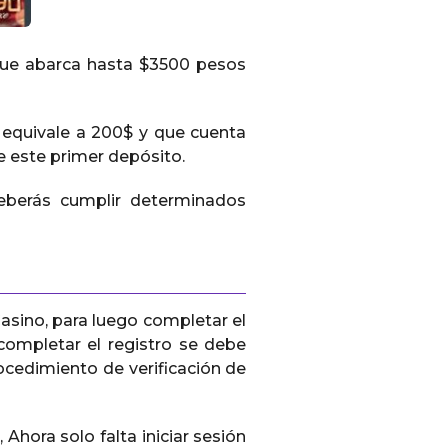
que abarca hasta $3500 pesos
 equivale a 200$ y que cuenta
e este primer depósito.
eberás cumplir determinados
asino, para luego completar el
completar el registro se debe
ocedimiento de verificación de
Ahora solo falta iniciar sesión