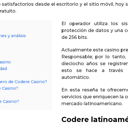
satisfactorios desde el escritorio y el sitio móvil, ho
atuito.
El operador utiliza los 
protección de datos y una c
es y análisis
de 256 bits.
Actualmente este casino pre
Responsable; por lo tanto
asino
dieciocho años se registre
idad
esto se hace a través 
automático.
nero de Codere Casino?
 Casino?
En esta reseña te ofrecemo
servicios que enriquecen la 
e Casino?
mercado latinoamericano.
codere latinoamérica opiniones y