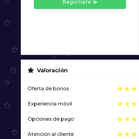
Régistrate
Valoración
★
★
★
Oferta de bonos
★
★
★
Experiencia móvil
★
★
★
Opciones de pago
★
★
★
Atención al cliente