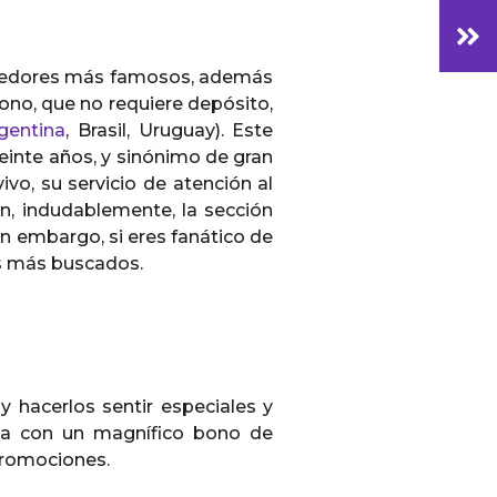
veedores más famosos, además
bono, que no requiere depósito,
gentina
, Brasil, Uruguay). Este
einte años, y sinónimo de gran
vivo, su servicio de atención al
n, indudablemente, la sección
Sin embargo, si eres fanático de
es más buscados.
 hacerlos sentir especiales y
ta con un magnífico bono de
promociones.