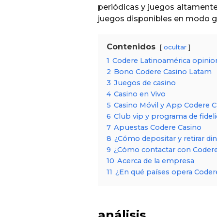
periódicas y juegos altamente 
juegos disponibles en modo gr
Contenidos
ocultar
1
Codere Latinoamérica opinion
2
Bono Codere Casino Latam
3
Juegos de casino
4
Casino en Vivo
5
Casino Móvil y App Codere C
6
Club vip y programa de fidel
7
Apuestas Codere Casino
8
¿Cómo depositar y retirar di
9
¿Cómo contactar con Codere
10
Acerca de la empresa
11
¿En qué países opera Coder
análisis