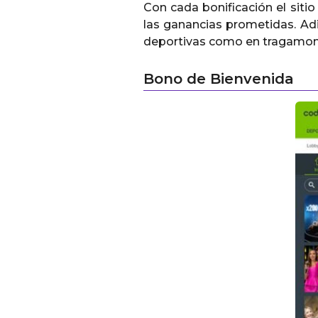
Con cada bonificación el siti
las ganancias prometidas. Ad
deportivas como en tragamon
Bono de Bienvenida