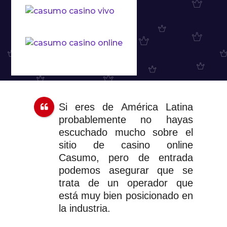
Si eres de América Latina
probablemente no hayas
escuchado mucho sobre el
sitio de casino online
Casumo, pero de entrada
podemos asegurar que se
trata de un operador que
está muy bien posicionado en
la industria.