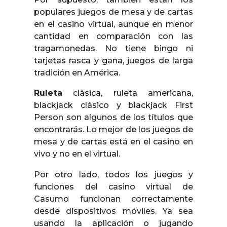
populares juegos de mesa y de cartas
en el casino virtual, aunque en menor
cantidad en comparación con las
tragamonedas. No tiene bingo ni
tarjetas rasca y gana, juegos de larga
tradición en América.
Ruleta
clásica, ruleta americana,
blackjack clásico y blackjack First
Person son algunos de los títulos que
encontrarás. Lo mejor de los juegos de
mesa y de cartas está en el casino en
vivo y no en el virtual.
Por otro lado, todos los juegos y
funciones del casino virtual de
Casumo funcionan correctamente
desde dispositivos móviles. Ya sea
usando la aplicación o jugando