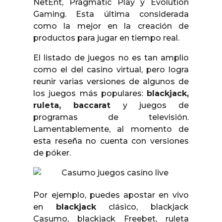
NetEnt, Pragmatic Play y Evolution
Gaming. Esta última considerada
como la mejor en la creación de
productos para jugar en tiempo real.
El listado de juegos no es tan amplio
como el del casino virtual, pero logra
reunir varias versiones de algunos de
los juegos más populares:
blackjack,
ruleta, baccarat
y juegos de
programas de televisión.
Lamentablemente, al momento de
esta reseña no cuenta con versiones
de póker.
Por ejemplo, puedes apostar en vivo
en
blackjack
clásico, blackjack
Casumo, blackjack Freebet, ruleta