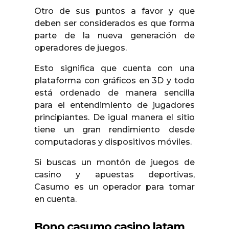
Otro de sus puntos a favor y que
deben ser considerados es que forma
parte de la nueva generación de
operadores de juegos.
Esto significa que cuenta con una
plataforma con gráficos en 3D y todo
está ordenado de manera sencilla
para el entendimiento de jugadores
principiantes. De igual manera el sitio
tiene un gran rendimiento desde
computadoras y dispositivos móviles.
Si buscas un montón de juegos de
casino y apuestas deportivas,
Casumo es un operador para tomar
en cuenta.
bono casumo casino latam