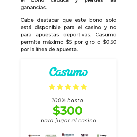
el bono caduca y pierdes las
ganancias.
Cabe destacar que este bono solo
está disponible para el casino y no
para apuestas deportivas. Casumo
permite máximo $5 por giro o $0,50
por la línea de apuesta.
100% hasta
$300
para jugar al casino