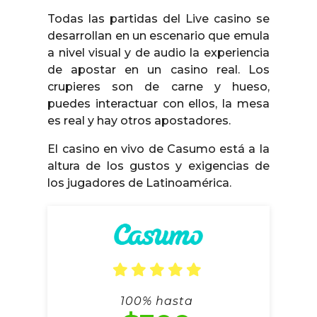
Todas las partidas del Live casino se
desarrollan en un escenario que emula
a nivel visual y de audio la experiencia
de apostar en un casino real. Los
crupieres son de carne y hueso,
puedes interactuar con ellos, la mesa
es real y hay otros apostadores.
El casino en vivo de Casumo está a la
altura de los gustos y exigencias de
los jugadores de Latinoamérica.
100% hasta