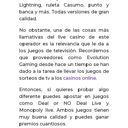
Lightning, ruleta Casumo, punto y
banca y más. Todas versiones de gran
calidad.
No obstante, una de las cosas más
llamativas del live casino de este
operador es la relevancia que le da a
los juegos de televisión. Recordemos
que proveedores como Evolution
Gaming desde hace un tiempo se han
dado a la tarea de llevar los juegos de
sorteos de tv a los
casinos online
.
Entonces, si quieres probar algo
diferente puedes apostar en juegos
como Deal or NO Deal Live y
Monopoly live. Ambos juegos tienen
muy buena calidad y puedes ganar
premios cuantiosos.