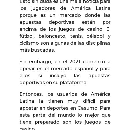
Esto sin duda es una mala noticia para
los jugadores de América Latina
porque es un mercado donde las
apuestas deportivas están por
encima de los juegos de casino. El
fútbol, baloncesto, tenis, béisbol y
ciclismo son algunas de las disciplinas
más buscadas.
Sin embargo, en el 2021 comenzó a
operar en el mercado español y para
ellos sí incluyó las apuestas
deportivas en su plataforma.
Entonces, los usuarios de América
Latina la tienen muy difícil para
apostar en deportes en Casumo. Para
esta parte del mundo lo mejor que
tiene preparado son los juegos de
casino.