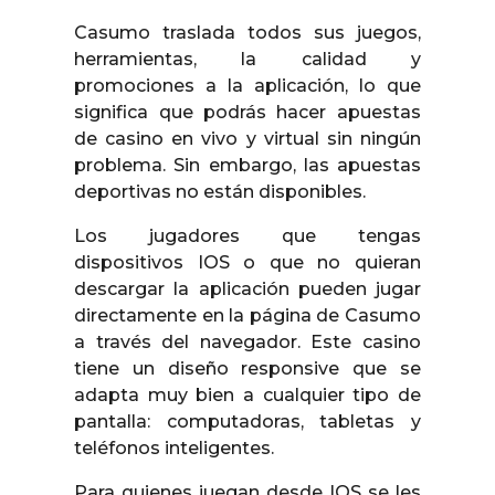
Casumo traslada todos sus juegos,
herramientas, la calidad y
promociones a la aplicación, lo que
significa que podrás hacer apuestas
de casino en vivo y virtual sin ningún
problema. Sin embargo, las apuestas
deportivas no están disponibles.
Los jugadores que tengas
dispositivos IOS o que no quieran
descargar la aplicación pueden jugar
directamente en la página de Casumo
a través del navegador. Este casino
tiene un diseño responsive que se
adapta muy bien a cualquier tipo de
pantalla: computadoras, tabletas y
teléfonos inteligentes.
Para quienes juegan desde IOS se les