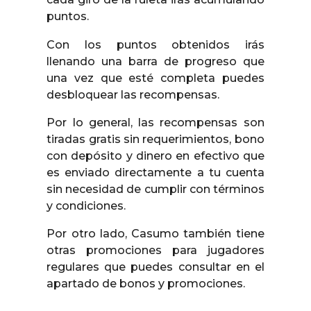
puntos.
Con los puntos obtenidos irás
llenando una barra de progreso que
una vez que esté completa puedes
desbloquear las recompensas.
Por lo general, las recompensas son
tiradas gratis sin requerimientos, bono
con depósito y dinero en efectivo que
es enviado directamente a tu cuenta
sin necesidad de cumplir con términos
y condiciones.
Por otro lado, Casumo también tiene
otras promociones para jugadores
regulares que puedes consultar en el
apartado de bonos y promociones.