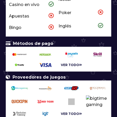
Casino en vivo
Poker
Apuestas
Inglés
Bingo
Métodos de pago
VER TODO
Proveedores de juegos
VER TODO