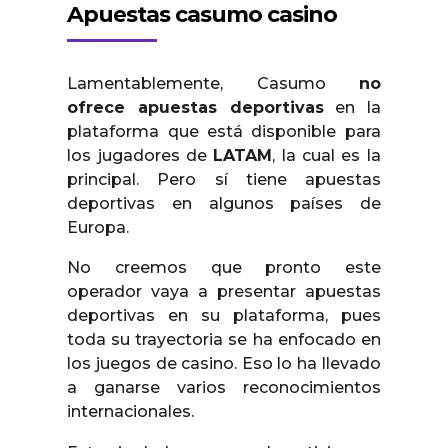
apuestas casumo casino
Lamentablemente, Casumo
no
ofrece apuestas deportivas
en la
plataforma que está disponible para
los jugadores de
LATAM
, la cual es la
principal. Pero sí tiene apuestas
deportivas en algunos países de
Europa.
No creemos que pronto este
operador vaya a presentar apuestas
deportivas en su plataforma, pues
toda su trayectoria se ha enfocado en
los juegos de casino. Eso lo ha llevado
a ganarse varios reconocimientos
internacionales.