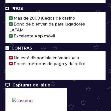
PROS
Más de 2000 juegos de casino
Bono de bienvenida para jugadores
LATAM
Excelente App móvil
CONTRAS
No está disponible en Venezuela
Pocos métodos de pago y de retiro
Capturas del sitio