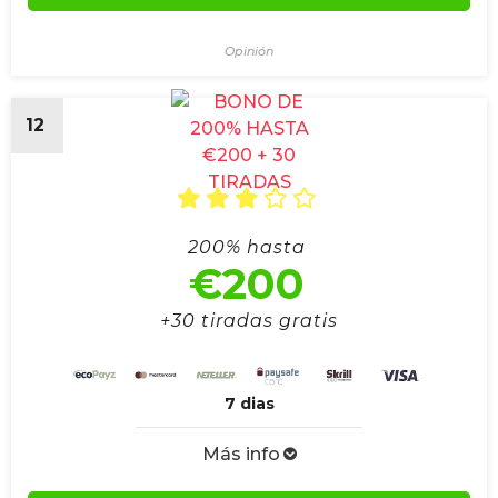
Opinión
200% hasta
€200
+30 tiradas gratis
7 dias
Más info