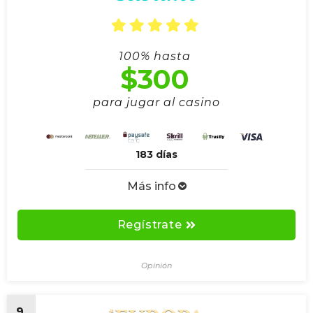
100% hasta
$300
para jugar al casino
183 días
Más info
Regístrate
Opinión