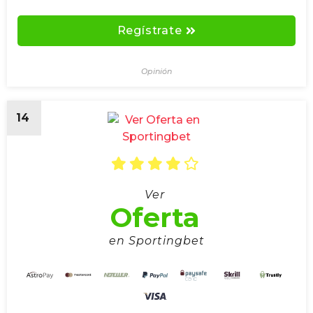
Regístrate
Opinión
Ver
Oferta
en Sportingbet