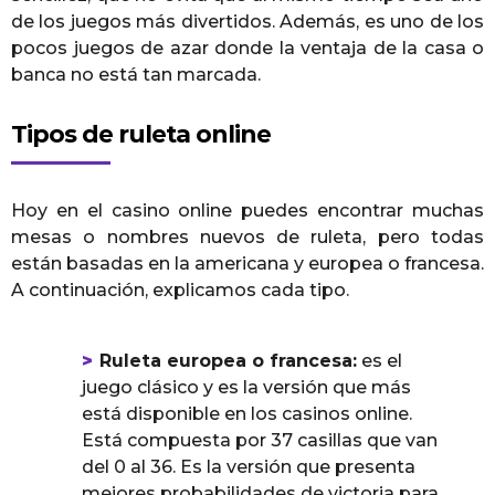
de los juegos más divertidos. Además, es uno de los
pocos juegos de azar donde la ventaja de la casa o
banca no está tan marcada.
tipos de ruleta online
Hoy en el casino online puedes encontrar muchas
mesas o nombres nuevos de ruleta, pero todas
están basadas en la americana y europea o francesa.
A continuación, explicamos cada tipo.
Ruleta europea o francesa:
es el
juego clásico y es la versión que más
está disponible en los casinos online.
Está compuesta por 37 casillas que van
del 0 al 36. Es la versión que presenta
mejores probabilidades de victoria para