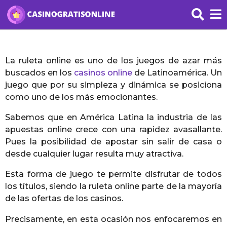
La ruleta online es uno de los juegos de azar más
buscados en los
casinos online
de Latinoamérica. Un
juego que por su simpleza y dinámica se posiciona
como uno de los más emocionantes.
Sabemos que en América Latina la industria de las
apuestas online crece con una rapidez avasallante.
Pues la posibilidad de apostar sin salir de casa o
desde cualquier lugar resulta muy atractiva.
Esta forma de juego te permite disfrutar de todos
los títulos, siendo la ruleta online parte de la mayoría
de las ofertas de los casinos.
Precisamente, en esta ocasión nos enfocaremos en