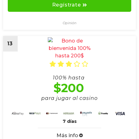
Regístrate
Opinión
100% hasta
$200
para jugar al casino
7 días
Más info