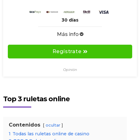
30 días
Más info
Regístrate
Opinión
top 3 ruletas online
Contenidos
ocultar
1
Todas las ruletas online de casino