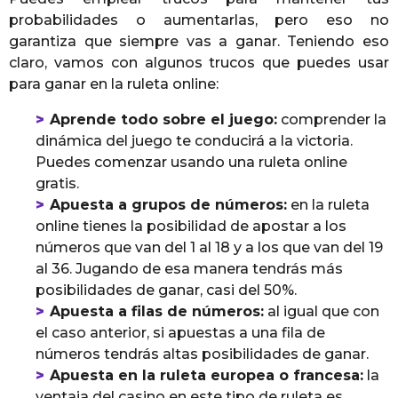
probabilidades o aumentarlas, pero eso no
garantiza que siempre vas a ganar. Teniendo eso
claro, vamos con algunos trucos que puedes usar
para ganar en la ruleta online:
Aprende todo sobre el juego:
comprender la
dinámica del juego te conducirá a la victoria.
Puedes comenzar usando una ruleta online
gratis.
Apuesta a grupos de números:
en la ruleta
online tienes la posibilidad de apostar a los
números que van del 1 al 18 y a los que van del 19
al 36. Jugando de esa manera tendrás más
posibilidades de ganar, casi del 50%.
Apuesta a filas de números:
al igual que con
el caso anterior, si apuestas a una fila de
números tendrás altas posibilidades de ganar.
Apuesta en la ruleta europea o francesa:
la
ventaja del casino en este tipo de ruleta es