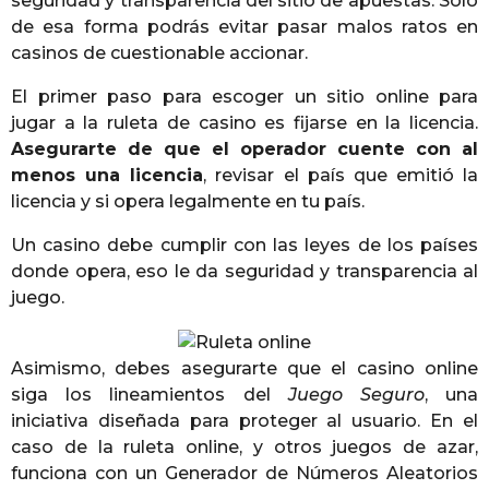
seguridad y transparencia del sitio de apuestas. Solo
de esa forma podrás evitar pasar malos ratos en
casinos de cuestionable accionar.
El primer paso para escoger un sitio online para
jugar a la ruleta de casino es fijarse en la licencia.
Asegurarte de que el operador cuente con al
menos una licencia
, revisar el país que emitió la
licencia y si opera legalmente en tu país.
Un casino debe cumplir con las leyes de los países
donde opera, eso le da seguridad y transparencia al
juego.
Asimismo, debes asegurarte que el casino online
siga los lineamientos del
Juego Seguro
, una
iniciativa diseñada para proteger al usuario. En el
caso de la ruleta online, y otros juegos de azar,
funciona con un Generador de Números Aleatorios