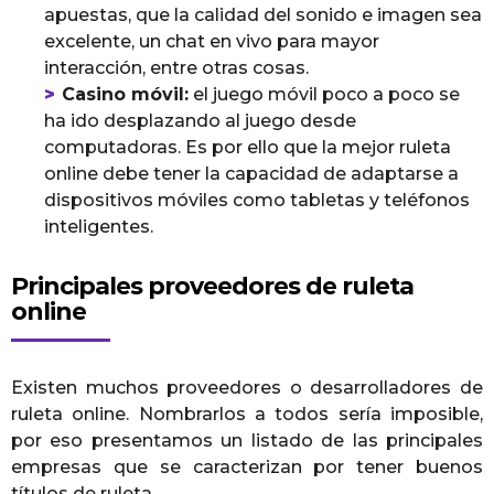
apuestas, que la calidad del sonido e imagen sea
excelente, un chat en vivo para mayor
interacción, entre otras cosas.
Casino móvil:
el juego móvil poco a poco se
ha ido desplazando al juego desde
computadoras. Es por ello que la mejor ruleta
online debe tener la capacidad de adaptarse a
dispositivos móviles como tabletas y teléfonos
inteligentes.
principales proveedores de ruleta
online
Existen muchos proveedores o desarrolladores de
ruleta online. Nombrarlos a todos sería imposible,
por eso presentamos un listado de las principales
empresas que se caracterizan por tener buenos
títulos de ruleta.