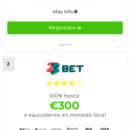
Más info
Regístrate
Opinión
100% hasta
€300
o equivalente en moneda local