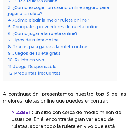
2
TOP 3 Ruletas online
3
¿Cómo escoger un casino online seguro para
jugar a la ruleta?
4
¿Cómo elegir la mejor ruleta online?
5
Principales proveedores de ruleta online
6
¿Cómo jugar a la ruleta online?
7
Tipos de ruleta online
8
Trucos para ganar a la ruleta online
9
Juegos de ruleta gratis
10
Ruleta en vivo
11
Juego Responsable
12
Preguntas frecuentes
A continuación, presentamos nuestro top 3 de las
mejores ruletas online que puedes encontrar:
22BET
:
un sitio con cerca de medio millón de
usuarios. En él encontrarás gran variedad de
ruletas, sobre todo la ruleta en vivo que está