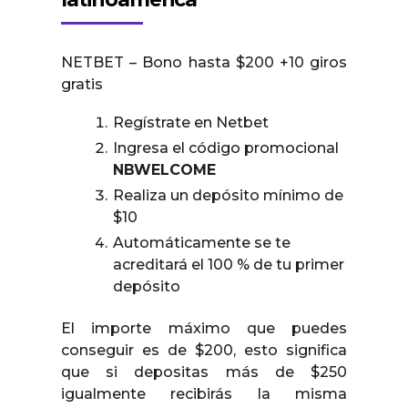
NETBET – Bono hasta $200 +10 giros
gratis
Regístrate en Netbet
Ingresa el código promocional
NBWELCOME
Realiza un depósito mínimo de
$10
Automáticamente se te
acreditará el 100 % de tu primer
depósito
El importe máximo que puedes
conseguir es de $200, esto significa
que si depositas más de $250
igualmente recibirás la misma