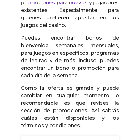
promociones para nuevos
y jugadores
existentes. Especialmente para
quienes prefieren apostar en los
juegos del casino.
Puedes encontrar bonos de
bienvenida, semanales, mensuales,
para juegos en específicos, programas
de lealtad y de más. Incluso, puedes
encontrar un bono o promoción para
cada día de la semana.
Como la oferta es grande y puede
cambiar en cualquier momento, lo
recomendable es que revises la
sección de promociones. Así sabrás
cuáles están disponibles y los
términos y condiciones.