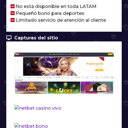
No está disponible en toda LATAM
Pequeño bono para deportes
Limitado servicio de atención al cliente
Capturas del sitio