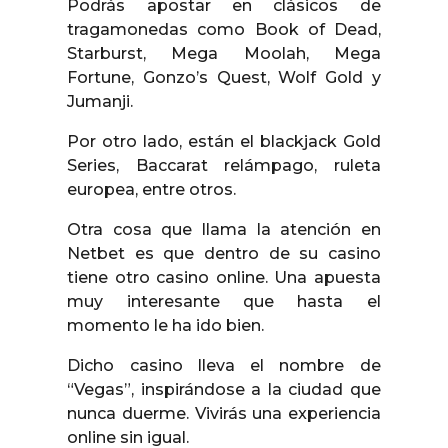
Podrás apostar en clásicos de
tragamonedas como Book of Dead,
Starburst, Mega Moolah, Mega
Fortune, Gonzo’s Quest, Wolf Gold y
Jumanji.
Por otro lado, están el blackjack Gold
Series, Baccarat relámpago, ruleta
europea, entre otros.
Otra cosa que llama la atención en
Netbet es que dentro de su casino
tiene otro casino online. Una apuesta
muy interesante que hasta el
momento le ha ido bien.
Dicho casino lleva el nombre de
“Vegas”, inspirándose a la ciudad que
nunca duerme. Vivirás una experiencia
online sin igual.