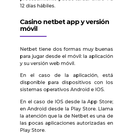
12 días hábiles.
casino netbet app y versión
móvil
Netbet tiene dos formas muy buenas
para jugar desde el móvil: la aplicación
y su versión web móvil.
En el caso de la aplicación, está
disponible para dispositivos con los
sistemas operativos Android e IOS.
En el caso de IOS desde la App Store;
en Android desde la Play Store. Llama
la atención que la de Netbet es una de
las pocas aplicaciones autorizadas en
Play Store.