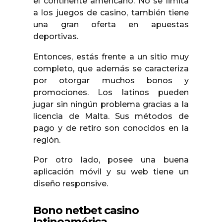
el continente americano. No se limita
a los juegos de casino, también tiene
una gran oferta en apuestas
deportivas.
Entonces, estás frente a un sitio muy
completo, que además se caracteriza
por otorgar muchos bonos y
promociones. Los latinos pueden
jugar sin ningún problema gracias a la
licencia de Malta. Sus métodos de
pago y de retiro son conocidos en la
región.
Por otro lado, posee una buena
aplicación móvil y su web tiene un
diseño responsive.
bono netbet casino
latinoamérica