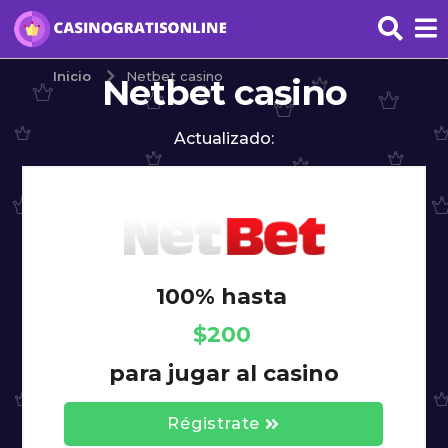
b
y
Inicio
Netbet casino
Netbet casino
A
m
a
Actualizado:
l
i
a
100% hasta
$200
para jugar al casino
Régistrate