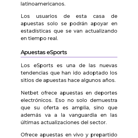
latinoamericanos.
Los usuarios de esta casa de
apuestas solo se podrán apoyar en
estadísticas que se van actualizando
en tiempo real.
Apuestas eSports
Los eSports es una de las nuevas
tendencias que han ido adoptado los
sitios de apuestas hace algunos años.
Netbet ofrece apuestas en deportes
electrónicos. Eso no solo demuestra
que su oferta es amplia, sino que
además va a la vanguardia en las
últimas actualizaciones del sector.
Ofrece apuestas en vivo y prepartido