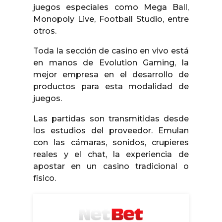
juegos especiales como Mega Ball,
Monopoly Live, Football Studio, entre
otros.
Toda la sección de casino en vivo está
en manos de Evolution Gaming, la
mejor empresa en el desarrollo de
productos para esta modalidad de
juegos.
Las partidas son transmitidas desde
los estudios del proveedor. Emulan
con las cámaras, sonidos, crupieres
reales y el chat, la experiencia de
apostar en un casino tradicional o
físico.