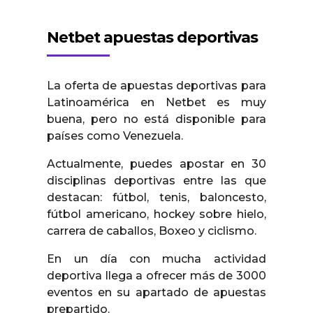
netbet apuestas deportivas
La oferta de apuestas deportivas para
Latinoamérica en Netbet es muy
buena, pero no está disponible para
países como Venezuela.
Actualmente, puedes apostar en 30
disciplinas deportivas entre las que
destacan: fútbol, tenis, baloncesto,
fútbol americano, hockey sobre hielo,
carrera de caballos, Boxeo y ciclismo.
En un día con mucha actividad
deportiva llega a ofrecer más de 3000
eventos en su apartado de apuestas
prepartido.