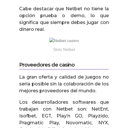
Cabe destacar que Netbet no tiene la
opción prueba o demo, lo que
significa que siempre debes jugar con
dinero real.
Slots Netbet
Proveedores de casino
La gran oferta y calidad de juegos no
sería posible sin la colaboración de los
mejores proveedores del mundo.
Los desarrolladores softwares que
trabajan con Netbet son: NetEnt,
Isofbet, EGT, Play’n GO, Playzido,
Pragmatic Play, Novomatic, NYX,