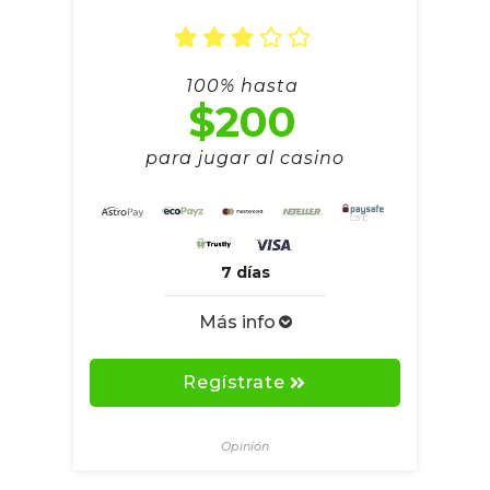
100% hasta
$200
para jugar al casino
7 días
Más info
Regístrate
Opinión