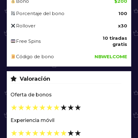
Bono
$200
Porcentaje del bono
100
Rollover
x30
10 tiradas
Free Spins
gratis
Código de bono
NBWELCOME
Valoración
Oferta de bonos
★
★
★
★
★
★
★
★
★
★
Experiencia móvil
★
★
★
★
★
★
★
★
★
★