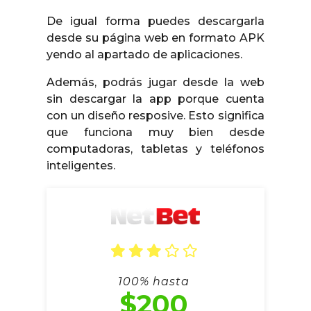
De igual forma puedes descargarla
desde su página web en formato APK
yendo al apartado de aplicaciones.
Además, podrás jugar desde la web
sin descargar la app porque cuenta
con un diseño resposive. Esto significa
que funciona muy bien desde
computadoras, tabletas y teléfonos
inteligentes.
100% hasta
$200