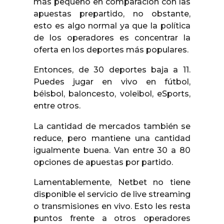
más pequeño en comparación con las
apuestas prepartido, no obstante,
esto es algo normal ya que la política
de los operadores es concentrar la
oferta en los deportes más populares.
Entonces, de 30 deportes baja a 11.
Puedes jugar en vivo en fútbol,
béisbol, baloncesto, voleibol, eSports,
entre otros.
La cantidad de mercados también se
reduce, pero mantiene una cantidad
igualmente buena. Van entre 30 a 80
opciones de apuestas por partido.
Lamentablemente, Netbet no tiene
disponible el servicio de live streaming
o transmisiones en vivo. Esto les resta
puntos frente a otros operadores