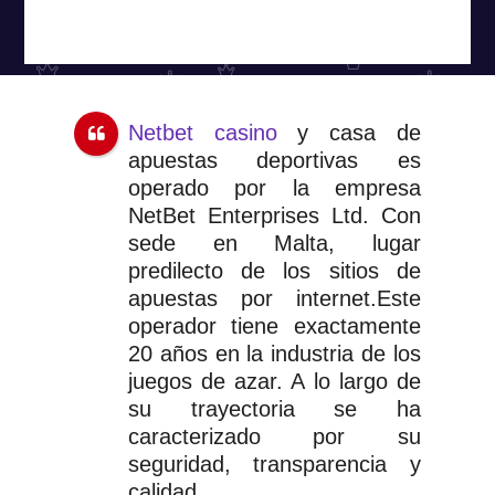
Netbet casino
y casa de
apuestas deportivas es
operado por la empresa
NetBet Enterprises Ltd. Con
sede en Malta, lugar
predilecto de los sitios de
apuestas por internet.Este
operador tiene exactamente
20 años en la industria de los
juegos de azar. A lo largo de
su trayectoria se ha
caracterizado por su
seguridad, transparencia y
calidad.