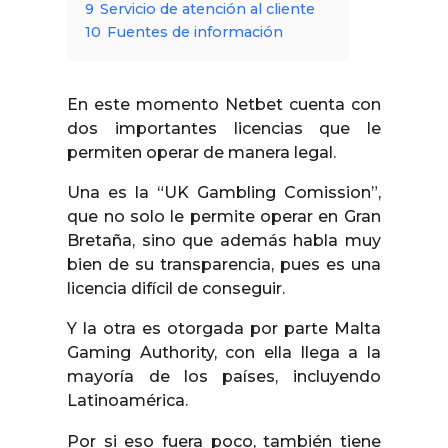
9
Servicio de atención al cliente
10
Fuentes de información
En este momento Netbet cuenta con
dos importantes licencias que le
permiten operar de manera legal.
Una es la “UK Gambling Comission”,
que no solo le permite operar en Gran
Bretaña, sino que además habla muy
bien de su transparencia, pues es una
licencia difícil de conseguir.
Y la otra es otorgada por parte Malta
Gaming Authority, con ella llega a la
mayoría de los países, incluyendo
Latinoamérica.
Por si eso fuera poco, también tiene