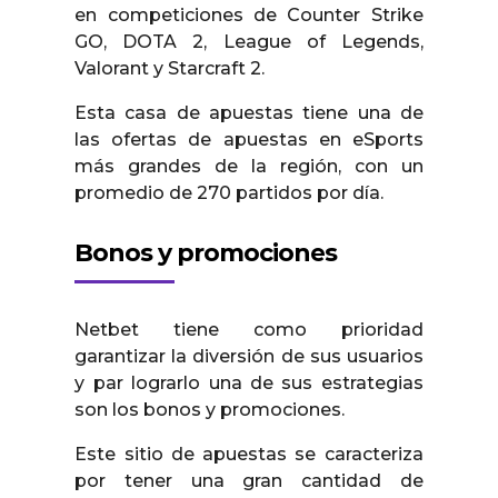
en competiciones de Counter Strike
GO, DOTA 2, League of Legends,
Valorant y Starcraft 2.
Esta casa de apuestas tiene una de
las ofertas de apuestas en eSports
más grandes de la región, con un
promedio de 270 partidos por día.
bonos y promociones
Netbet tiene como prioridad
garantizar la diversión de sus usuarios
y par lograrlo una de sus estrategias
son los bonos y promociones.
Este sitio de apuestas se caracteriza
por tener una gran cantidad de