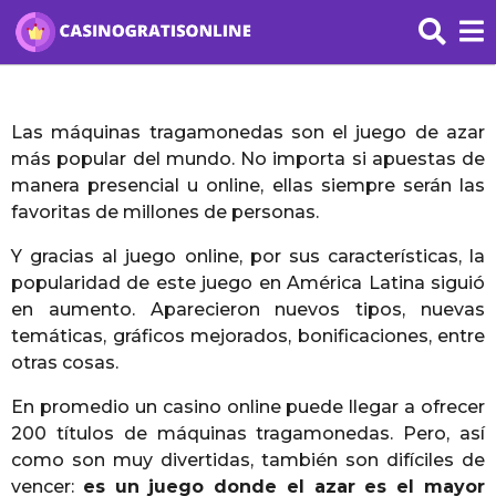
Las máquinas tragamonedas son el juego de azar
más popular del mundo. No importa si apuestas de
manera presencial u online, ellas siempre serán las
favoritas de millones de personas.
Y gracias al juego online, por sus características, la
popularidad de este juego en América Latina siguió
en aumento. Aparecieron nuevos tipos, nuevas
temáticas, gráficos mejorados, bonificaciones, entre
otras cosas.
En promedio un casino online puede llegar a ofrecer
200 títulos de máquinas tragamonedas. Pero, así
como son muy divertidas, también son difíciles de
vencer:
es un juego donde el azar es el mayor