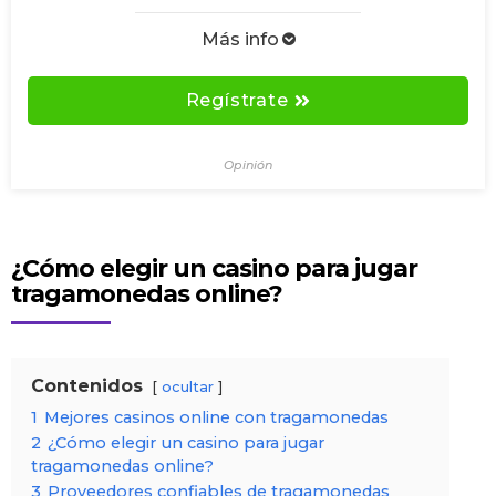
Más info
Regístrate
Opinión
¿cómo elegir un casino para jugar
tragamonedas online?
Contenidos
ocultar
1
Mejores casinos online con tragamonedas
2
¿Cómo elegir un casino para jugar
tragamonedas online?
3
Proveedores confiables de tragamonedas