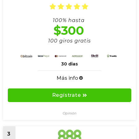
100% hasta
$300
100 giros gratis
30 dias
Más info
Regístrate
Opinión