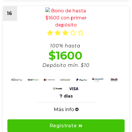
100% hasta
$1600
Depósito mín. $10
7 dias
Más info
Regístrate