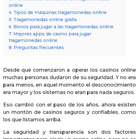
online
4
Tipos de máquinas tragamonedas online
5
Tragamonedas online gratis
6
Bonos para jugar a las tragamonedas online
7
Mejores apps de casino para jugar
tragamonedas online
8
Preguntas frecuentes
Desde que comenzaron a operar los casinos online
muchas personas dudaron de su seguridad. Y no era
para menos, en aquel momento el desconocimiento
era mayor y los sistemas no eran para nada seguros.
Eso cambió con el paso de los años, ahora existen
un montón de casinos seguros y confiables, como
los que listamos arriba.
La seguridad y transparencia son dos factores