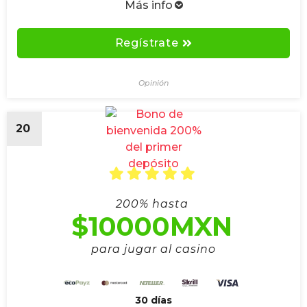
Más info
Regístrate
Opinión
200% hasta
$10000MXN
para jugar al casino
30 días