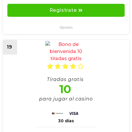
Regístrate
Opinión
Tiradas gratis
10
para jugar al casino
30 días