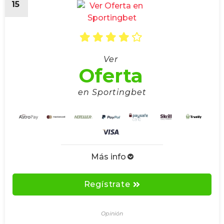
Ver
Oferta
en Sportingbet
Más info
Regístrate
Opinión