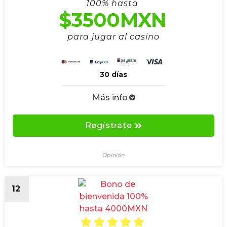
100% hasta
$3500MXN
para jugar al casino
30 días
Más info
Regístrate
Opinión