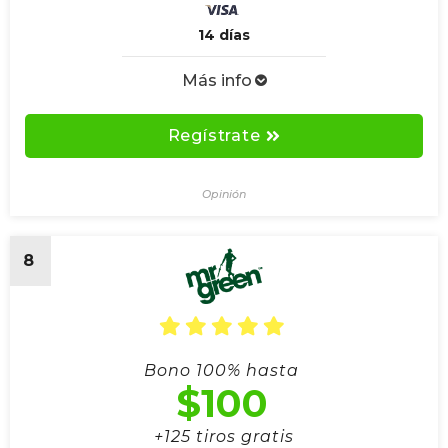
14 días
Más info
Regístrate
Opinión
Bono 100% hasta
$100
+125 tiros gratis