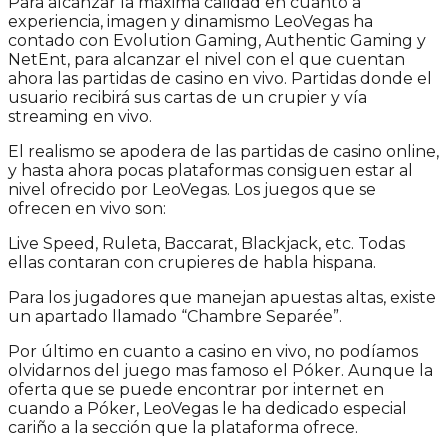
Para alcanzar la máxima calidad en cuanto a
experiencia, imagen y dinamismo LeoVegas ha
contado con Evolution Gaming, Authentic Gaming y
NetEnt, para alcanzar el nivel con el que cuentan
ahora las partidas de casino en vivo. Partidas donde el
usuario recibirá sus cartas de un crupier y vía
streaming en vivo.
El realismo se apodera de las partidas de casino online,
y hasta ahora pocas plataformas consiguen estar al
nivel ofrecido por LeoVegas. Los juegos que se
ofrecen en vivo son:
Live Speed, Ruleta, Baccarat, Blackjack, etc. Todas
ellas contaran con crupieres de habla hispana.
Para los jugadores que manejan apuestas altas, existe
un apartado llamado “Chambre Separée”.
Por último en cuanto a casino en vivo, no podíamos
olvidarnos del juego mas famoso el Póker. Aunque la
oferta que se puede encontrar por internet en
cuando a Póker, LeoVegas le ha dedicado especial
cariño a la sección que la plataforma ofrece.