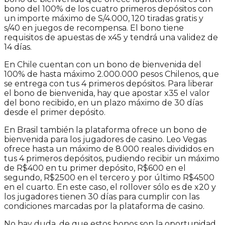
bono del 100% de los cuatro primeros depósitos con
un importe máximo de S/4.000, 120 tiradas gratis y
s/40 en juegos de recompensa. El bono tiene
requisitos de apuestas de x45 y tendrá una validez de
14 días.
En Chile cuentan con un bono de bienvenida del
100% de hasta máximo 2.000.000 pesos Chilenos, que
se entrega con tus 4 primeros depósitos. Para liberar
el bono de bienvenida, hay que apostar x35 el valor
del bono recibido, en un plazo máximo de 30 días
desde el primer depósito.
En Brasil también la plataforma ofrece un bono de
bienvenida para los jugadores de casino. Leo Vegas
ofrece hasta un máximo de 8.000 reales divididos en
tus 4 primeros depósitos, pudiendo recibir un máximo
de R$400 en tu primer depósito, R$600 en el
segundo, R$2500 en el tercero y por último R$4500
en el cuarto. En este caso, el rollover sólo es de x20 y
los jugadores tienen 30 días para cumplir con las
condiciones marcadas por la plataforma de casino.
No hay duda, de que estos bonos son la oportunidad