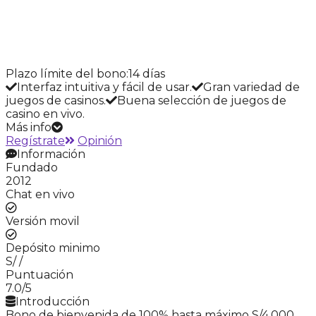
Plazo límite del bono:
14 días
Interfaz intuitiva y fácil de usar.
Gran variedad de
juegos de casinos.
Buena selección de juegos de
casino en vivo.
Más info
Regístrate
Opinión
Información
Fundado
2012
Chat en vivo
Versión movil
Depósito minimo
S/ /
Puntuación
7.0/5
Introducción
Bono de bienvenida de 100% hasta máximo S/4.000