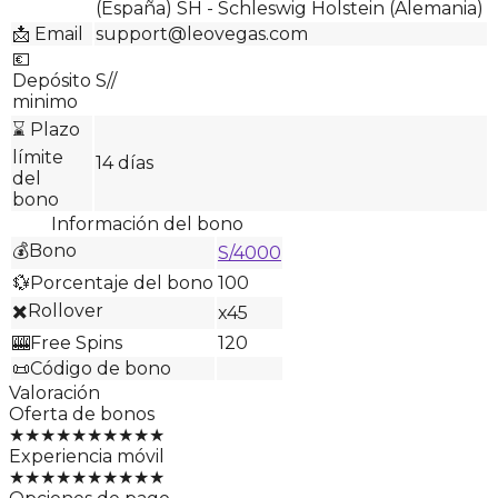
(España) SH - Schleswig Holstein (Alemania)
📩 Email
support@leovegas.com
💶
Depósito
S//
minimo
⌛ Plazo
límite
14 días
del
bono
Información del bono
💰Bono
S/4000
💱Porcentaje del bono
100
✖️Rollover
x45
🎰Free Spins
120
📜Código de bono
Valoración
Oferta de bonos
★
★
★
★
★
★
★
★
★
★
Experiencia móvil
★
★
★
★
★
★
★
★
★
★