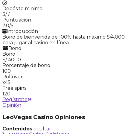
Depósito minimo
S/ /
Puntuación
7.0/5
Introducción
Bono de bienvenida de 100% hasta máximo S/4.000
para jugar al casino en línea.
Bono
Bono
S/ 4000
Porcentaje de bono
100
Rollover
x45
Free spins
120
Regístrate
Opinión
LeoVegas Casino Opiniones
Contenidos
ocultar