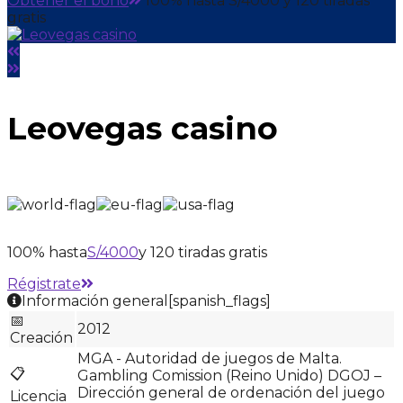
Obtener el bono
100% hasta
S/4000
y 120 tiradas
gratis
Leovegas casino
Actualizado:
100% hasta
S/4000
y 120 tiradas gratis
Régistrate
Información general[spanish_flags]
📅
2012
Creación
MGA - Autoridad de juegos de Malta.
📋
Gambling Comission (Reino Unido) DGOJ –
Dirección general de ordenación del juego
Licencia