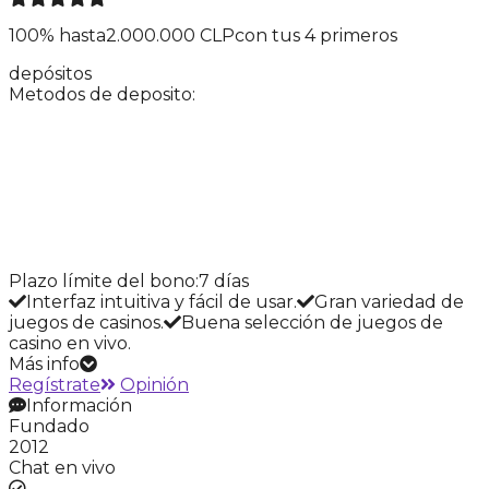
100% hasta
2.000.000 CLP
con tus 4 primeros
depósitos
Metodos de deposito:
Plazo límite del bono:
7 días
Interfaz intuitiva y fácil de usar.
Gran variedad de
juegos de casinos.
Buena selección de juegos de
casino en vivo.
Más info
Regístrate
Opinión
Información
Fundado
2012
Chat en vivo