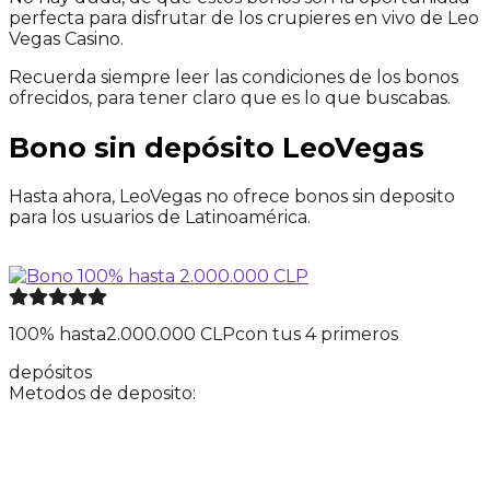
perfecta para disfrutar de los crupieres en vivo de Leo
Vegas Casino.
Recuerda siempre leer las condiciones de los bonos
ofrecidos, para tener claro que es lo que buscabas.
Bono sin depósito LeoVegas
Hasta ahora, LeoVegas no ofrece bonos sin deposito
para los usuarios de Latinoamérica.
100% hasta
2.000.000 CLP
con tus 4 primeros
depósitos
Metodos de deposito: