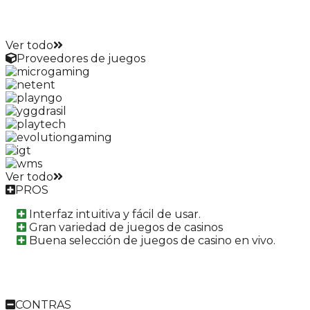
Ver todo
Proveedores de juegos
Ver todo
PROS
Interfaz intuitiva y fácil de usar.
Gran variedad de juegos de casinos
Buena selección de juegos de casino en vivo.
CONTRAS