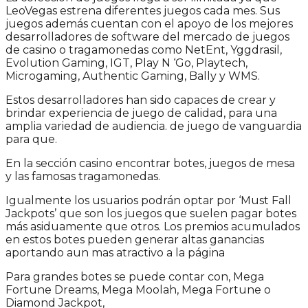
LeoVegas estrena diferentes juegos cada mes. Sus
juegos además cuentan con el apoyo de los mejores
desarrolladores de software del mercado de juegos
de casino o tragamonedas como NetEnt, Yggdrasil,
Evolution Gaming, IGT, Play N ‘Go, Playtech,
Microgaming, Authentic Gaming, Bally y WMS.
Estos desarrolladores han sido capaces de crear y
brindar experiencia de juego de calidad, para una
amplia variedad de audiencia. de juego de vanguardia
para que.
En la sección casino encontrar botes, juegos de mesa
y las famosas tragamonedas.
Igualmente los usuarios podrán optar por ‘Must Fall
Jackpots’ que son los juegos que suelen pagar botes
más asiduamente que otros. Los premios acumulados
en estos botes pueden generar altas ganancias
aportando aun mas atractivo a la página
Para grandes botes se puede contar con, Mega
Fortune Dreams, Mega Moolah, Mega Fortune o
Diamond Jackpot,