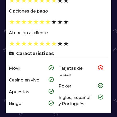
★
★
★
★
★
★
★
★
★
★
Opciones de pago
★
★
★
★
★
★
★
★
★
★
Atención al cliente
★
★
★
★
★
★
★
★
★
★
Características
Móvil
Tarjetas de
rascar
Casino en vivo
Poker
Apuestas
Inglés, Español
Bingo
y Portugués