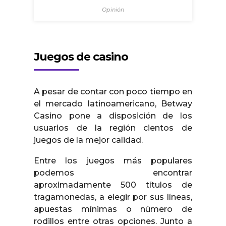
Opinión
juegos de casino
A pesar de contar con poco tiempo en
el mercado latinoamericano, Betway
Casino pone a disposición de los
usuarios de la región cientos de
juegos de la mejor calidad.
Entre los juegos más populares
podemos encontrar
aproximadamente 500 títulos de
tragamonedas, a elegir por sus líneas,
apuestas mínimas o número de
rodillos entre otras opciones. Junto a