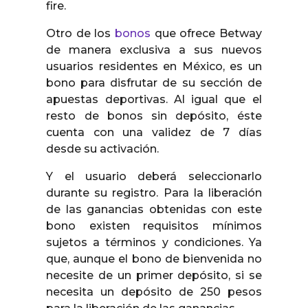
fire.
Otro de los
bonos
que ofrece Betway
de manera exclusiva a sus nuevos
usuarios residentes en México, es un
bono para disfrutar de su sección de
apuestas deportivas. Al igual que el
resto de bonos sin depósito, éste
cuenta con una validez de 7 días
desde su activación.
Y el usuario deberá seleccionarlo
durante su registro. Para la liberación
de las ganancias obtenidas con este
bono existen requisitos mínimos
sujetos a términos y condiciones. Ya
que, aunque el bono de bienvenida no
necesite de un primer depósito, si se
necesita un depósito de 250 pesos