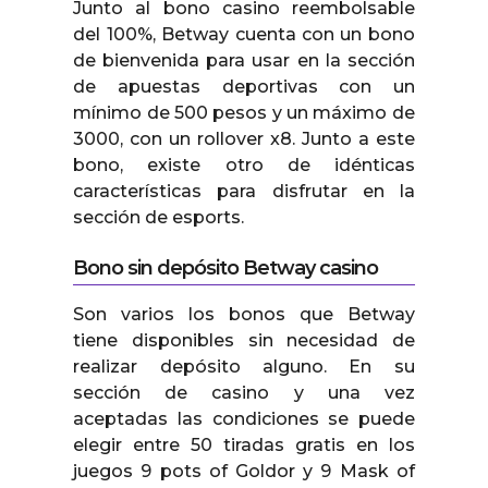
Junto al bono casino reembolsable
del 100%, Betway cuenta con un bono
de bienvenida para usar en la sección
de apuestas deportivas con un
mínimo de 500 pesos y un máximo de
3000, con un rollover x8. Junto a este
bono, existe otro de idénticas
características para disfrutar en la
sección de esports.
Bono sin depósito Betway casino
Son varios los bonos que Betway
tiene disponibles sin necesidad de
realizar depósito alguno. En su
sección de casino y una vez
aceptadas las condiciones se puede
elegir entre 50 tiradas gratis en los
juegos 9 pots of Goldor y 9 Mask of