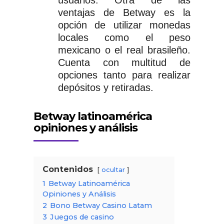
usuarios. Otra de las
ventajas de Betway es la
opción de utilizar monedas
locales como el peso
mexicano o el real brasileño.
Cuenta con multitud de
opciones tanto para realizar
depósitos y retiradas.
betway latinoamérica
opiniones y análisis
Contenidos
ocultar
1
Betway Latinoamérica
Opiniones y Análisis
2
Bono Betway Casino Latam
3
Juegos de casino