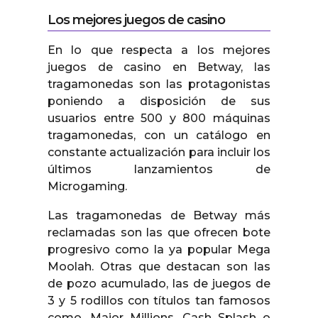
Los mejores juegos de casino
En lo que respecta a los mejores
juegos de casino en Betway, las
tragamonedas son las protagonistas
poniendo a disposición de sus
usuarios entre 500 y 800 máquinas
tragamonedas, con un catálogo en
constante actualización para incluir los
últimos lanzamientos de
Microgaming.
Las tragamonedas de Betway más
reclamadas son las que ofrecen bote
progresivo como la ya popular Mega
Moolah. Otras que destacan son las
de pozo acumulado, las de juegos de
3 y 5 rodillos con títulos tan famosos
como, Major Millions, Cash Splash o