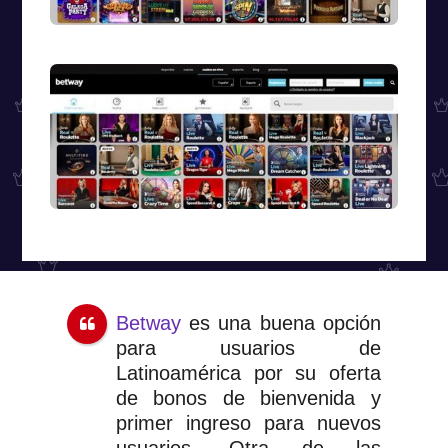
Betway
es una buena opción
para usuarios de
Latinoamérica por su oferta
de bonos de bienvenida y
primer ingreso para nuevos