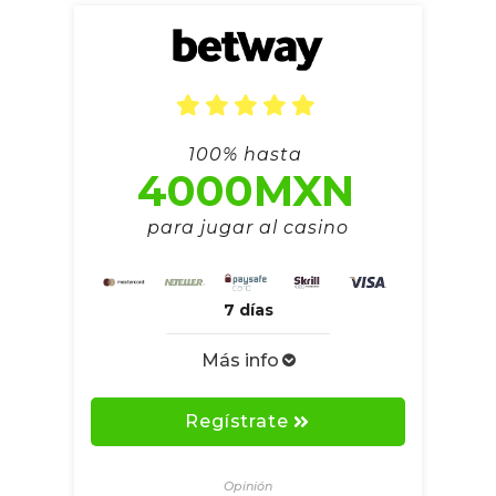
100% hasta
4000MXN
para jugar al casino
7 días
Más info
Regístrate
Opinión