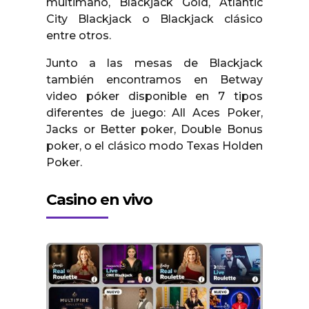
multimano, Blackjack Gold, Atlantic
City Blackjack o Blackjack clásico
entre otros.
Junto a las mesas de Blackjack
también encontramos en Betway
video póker disponible en 7 tipos
diferentes de juego: All Aces Poker,
Jacks or Better poker, Double Bonus
poker, o el clásico modo Texas Holden
Poker.
casino en vivo