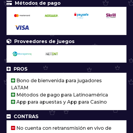
Métodos de pago
Proveedores de juegos
PROS
Bono de bienvenida para jugadores
LATAM
Métodos de pago para Latinoamérica
App para apuestas y App para Casino
CONTRAS
No cuenta con retransmisión en vivo de